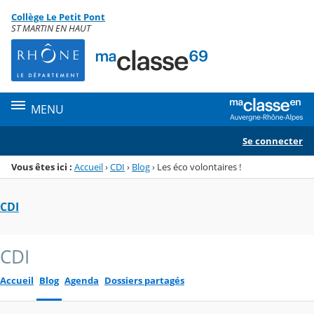
Panneau de gestion des cookies
Collège Le Petit Pont
Menu de la rubrique
Contenu
ST MARTIN EN HAUT
MENU
Se connecter
Vous êtes ici :
Accueil
›
CDI
›
Blog
›
Les éco volontaires !
CDI
CDI
Accueil
Blog
Agenda
Dossiers partagés