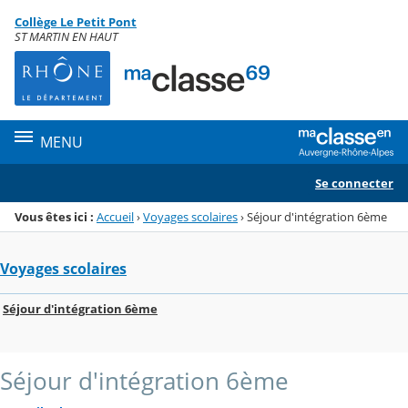
Panneau de gestion des cookies
Collège Le Petit Pont
Menu de la rubrique
Contenu
ST MARTIN EN HAUT
MENU
Se connecter
Vous êtes ici :
Accueil
›
Voyages scolaires
›
Séjour d'intégration 6ème
Voyages scolaires
Séjour d'intégration 6ème
Séjour d'intégration 6ème