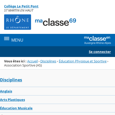
Panneau de gestion des cookies
Collège Le Petit Pont
Menu de la rubrique
Contenu
ST MARTIN EN HAUT
MENU
Se connecter
Vous êtes ici :
Accueil
›
Disciplines
›
Éducation Physique et Sportive
›
Association Sportive (AS)
Disciplines
Anglais
Arts Plastiques
Éducation Musicale