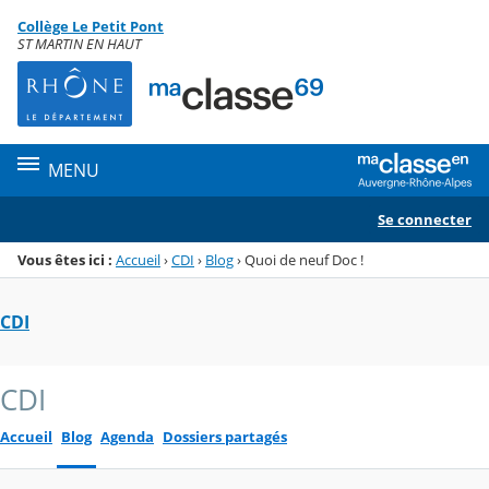
Panneau de gestion des cookies
Collège Le Petit Pont
Menu de la rubrique
Contenu
ST MARTIN EN HAUT
MENU
Se connecter
Vous êtes ici :
Accueil
›
CDI
›
Blog
›
Quoi de neuf Doc !
CDI
CDI
Accueil
Blog
Agenda
Dossiers partagés