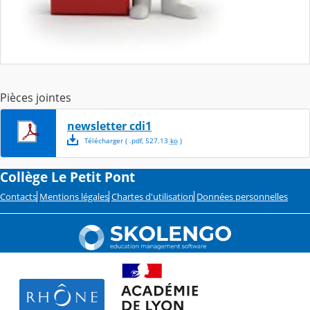
Pièces jointes
newsletter cdi1
Télécharger
( .
pdf
,
527.13
ko
)
Collège Le Petit Pont
Contacts
Mentions légales
Chartes d'utilisation
Données personnelles