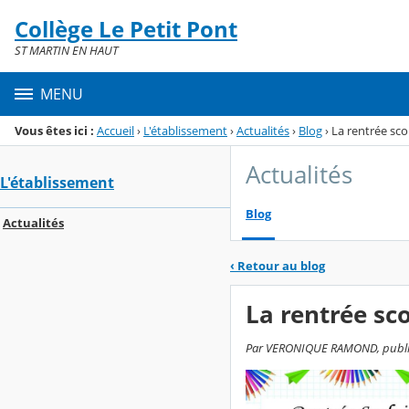
Panneau de gestion des cookies
Collège Le Petit Pont
Menu de la rubrique
Contenu
ST MARTIN EN HAUT
MENU
Vous êtes ici :
Accueil
›
L'établissement
›
Actualités
›
Blog
›
La rentrée sco
Actualités
L'établissement
Blog
Actualités
‹
Retour au blog
La rentrée sc
Par VERONIQUE RAMOND, publié le