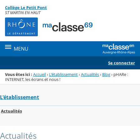
Panneau de gestion des cookies
Collège Le Petit Pont
Menu de la rubrique
Contenu
ST MARTIN EN HAUT
MENU
Se connecter
Vous êtes ici :
Accueil
›
L'établissement
›
Actualités
›
Blog
›
pHARe :
INTERNET, les écrans et nous !
L'établissement
Actualités
Actualités