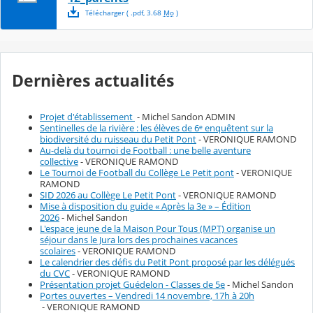
Télécharger
( .
pdf
,
3.68
Mo
)
Dernières actualités
Projet d'établissement
- Michel Sandon ADMIN
Sentinelles de la rivière : les élèves de 6ᵉ enquêtent sur la
biodiversité du ruisseau du Petit Pont
- VERONIQUE RAMOND
Au-delà du tournoi de Football : une belle aventure
collective
- VERONIQUE RAMOND
Le Tournoi de Football du Collège Le Petit pont
- VERONIQUE
RAMOND
SID 2026 au Collège Le Petit Pont
- VERONIQUE RAMOND
Mise à disposition du guide « Après la 3e » – Édition
2026
- Michel Sandon
L'espace jeune de la Maison Pour Tous (MPT) organise un
séjour dans le Jura lors des prochaines vacances
scolaires
- VERONIQUE RAMOND
Le calendrier des défis du Petit Pont proposé par les délégués
du CVC
- VERONIQUE RAMOND
Présentation projet Guédelon - Classes de 5e
- Michel Sandon
Portes ouvertes – Vendredi 14 novembre, 17h à 20h
- VERONIQUE RAMOND