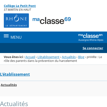
Panneau de gestion des cookies
Collège Le Petit Pont
Menu de la rubrique
Contenu
ST MARTIN EN HAUT
MENU
Se connecter
Vous êtes ici :
Accueil
›
L'établissement
›
Actualités
›
Blog
›
pHARe : Le
rôle des parents dans la prévention du harcelement
L'établissement
Actualités
Actualités