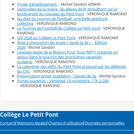
Projet d'établissement
- Michel Sandon ADMIN
Sentinelles de la rivière : les élèves de 6ᵉ enquêtent sur la
biodiversité du ruisseau du Petit Pont
- VERONIQUE RAMOND
Au-delà du tournoi de Football : une belle aventure
collective
- VERONIQUE RAMOND
Le Tournoi de Football du Collège Le Petit pont
- VERONIQUE
RAMOND
SID 2026 au Collège Le Petit Pont
- VERONIQUE RAMOND
Mise à disposition du guide « Après la 3e » – Édition
2026
- Michel Sandon
L'espace jeune de la Maison Pour Tous (MPT) organise un
séjour dans le Jura lors des prochaines vacances
scolaires
- VERONIQUE RAMOND
Le calendrier des défis du Petit Pont proposé par les délégués
du CVC
- VERONIQUE RAMOND
Présentation projet Guédelon - Classes de 5e
- Michel Sandon
Portes ouvertes – Vendredi 14 novembre, 17h à 20h
- VERONIQUE RAMOND
Collège Le Petit Pont
Contacts
Mentions légales
Chartes d'utilisation
Données personnelles