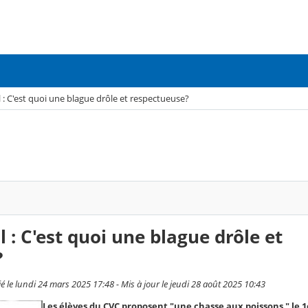
l : C'est quoi une blague drôle et respectueuse?
l : C'est quoi une blague drôle et
?
e lundi 24 mars 2025 17:48 - Mis à jour le jeudi 28 août 2025 10:43
Les élèves du CVC proposent "une chasse aux poissons " le 1e