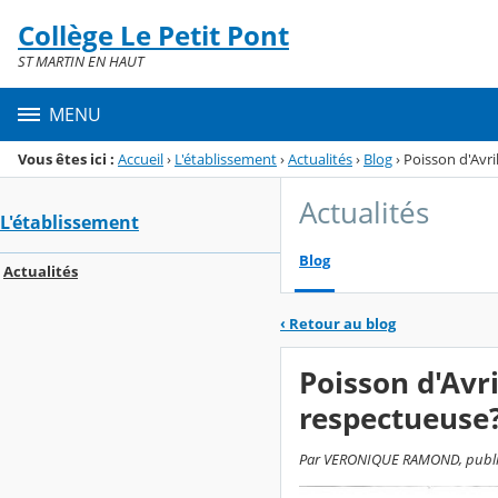
Panneau de gestion des cookies
Collège Le Petit Pont
Menu de la rubrique
Contenu
ST MARTIN EN HAUT
MENU
Vous êtes ici :
Accueil
›
L'établissement
›
Actualités
›
Blog
›
Poisson d'Avri
Actualités
L'établissement
Blog
Actualités
‹
Retour au blog
Poisson d'Avri
respectueuse
Par VERONIQUE RAMOND, publié l