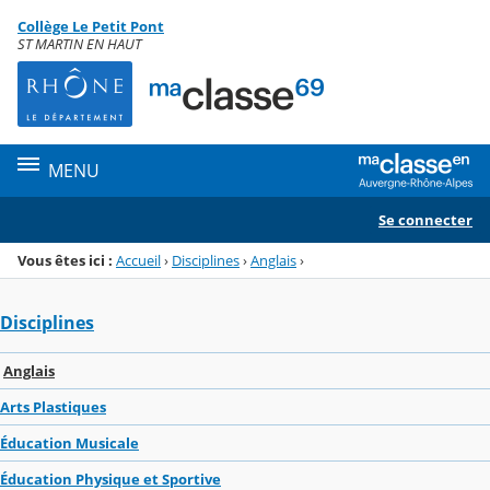
Panneau de gestion des cookies
Collège Le Petit Pont
Menu de la rubrique
Contenu
ST MARTIN EN HAUT
MENU
Se connecter
Vous êtes ici :
Accueil
›
Disciplines
›
Anglais
›
Disciplines
Anglais
Arts Plastiques
Éducation Musicale
Éducation Physique et Sportive