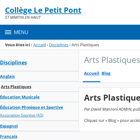
Panneau de gestion des cookies
Collège Le Petit Pont
Menu de la rubrique
Contenu
ST MARTIN EN HAUT
MENU
Vous êtes ici :
Accueil
›
Disciplines
›
Arts Plastiques
Arts Plastiques
Disciplines
Accueil
Blog
Anglais
Arts Plastiques
Arts Plastiqu
Éducation Musicale
Éducation Physique et Sportive
Par David Manzoni ADMIN, publié
Association Sportive (AS)
Cliquez sur « Blog » pour acc
Espagnol
Français