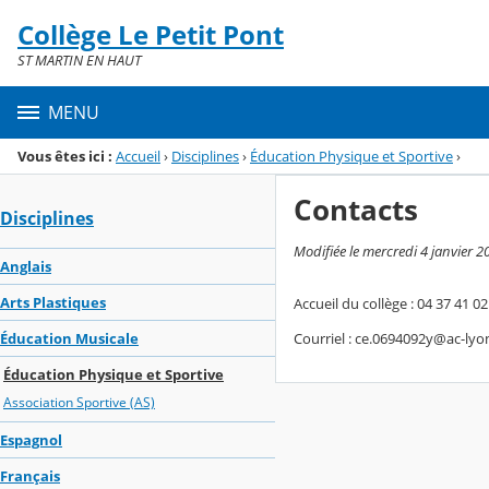
Panneau de gestion des cookies
Collège Le Petit Pont
Menu de la rubrique
Contenu
ST MARTIN EN HAUT
MENU
Vous êtes ici :
Accueil
›
Disciplines
›
Éducation Physique et Sportive
›
Contacts
Disciplines
Modifiée le mercredi 4 janvier 2
Anglais
Arts Plastiques
Accueil du collège : 04 37 41 02
Courriel : ce.0694092y@ac-lyon
Éducation Musicale
Éducation Physique et Sportive
Association Sportive (AS)
Espagnol
Français