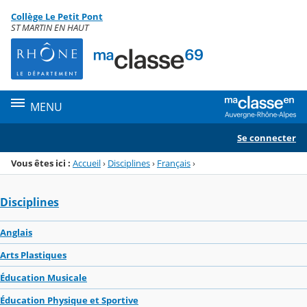
Panneau de gestion des cookies
Collège Le Petit Pont
Menu de la rubrique
Contenu
ST MARTIN EN HAUT
MENU
Se connecter
Vous êtes ici :
Accueil
›
Disciplines
›
Français
›
Disciplines
Anglais
Arts Plastiques
Éducation Musicale
Éducation Physique et Sportive