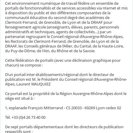
Cet environnement numérique de travail fédère un ensemble de
portails de fonctionnalités et de services accessibles via nternet et mis
à disposition du public et des différentes composantes de la
communauté éducative du second degré des académies de
Clermont-Ferrand, de Grenoble, de Lyon et de la DRAAF pour
l’enseignement agricole (enseignants, élèves, parents, personnels
administratifs et techniques, agents de collectivités…) par un
partenariat regroupant le Conseil régional d’Auvergne-Rhône-Alpes,
les Rectorats de Clermont-Ferrand, de Grenoble, de Lyon et de la
DRAAF, les Conseils généraux de l’Allier, du Cantal, de la Haute-Loire,
du Puy-de-Dôme, de l'Ain, du Rhône et de la Savoie.
Cette fédération de portails (avec une déclinaison graphique pour
chacun) se compose :
D’un portail inter-établissements/régional dont le directeur de
publication est M. le Président du Conseil régional d’Auvergne-Rhône-
Alpes, Laurent WAUQUIEZ
Ce portail est la propriété de la Région Auvergne-Rhône-Alpes dont le
siège est situé à :
1, esplanade François Mitterrand - CS 20033 - 69269 Lyon cedex 02
Tél. +33 (0)4 26 73 40 00
De sept portails départementaux dont les directeurs de publication
respectifs sont :