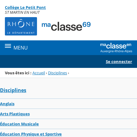
Panneau de gestion des cookies
Collège Le Petit Pont
Menu de la rubrique
Contenu
ST MARTIN EN HAUT
MENU
Se connecter
Vous êtes ici :
Accueil
›
Disciplines
›
Disciplines
Anglais
Arts Plastiques
Éducation Musicale
Éducation Physique et Sportive