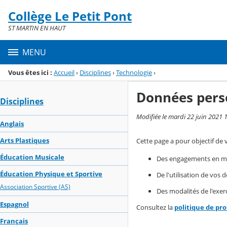
Panneau de gestion des cookies
Collège Le Petit Pont
Menu de la rubrique
Contenu
ST MARTIN EN HAUT
MENU
Vous êtes ici :
Accueil
›
Disciplines
›
Technologie
›
Données pers
Disciplines
Modifiée le mardi 22 juin 2021 
Anglais
Arts Plastiques
Cette page a pour objectif de 
Éducation Musicale
Des engagements en mat
Éducation Physique et Sportive
De l'utilisation de vos
Association Sportive (AS)
Des modalités de l'exerc
Espagnol
Consultez la
politique de pr
Français