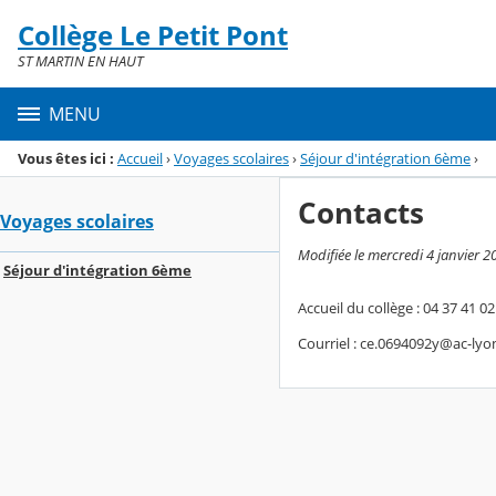
Panneau de gestion des cookies
Collège Le Petit Pont
Menu de la rubrique
Contenu
ST MARTIN EN HAUT
MENU
Vous êtes ici :
Accueil
›
Voyages scolaires
›
Séjour d'intégration 6ème
›
Contacts
Voyages scolaires
Modifiée le mercredi 4 janvier 2
Séjour d'intégration 6ème
Accueil du collège : 04 37 41 02
Courriel : ce.0694092y@ac-lyon