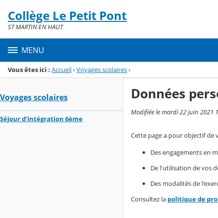
Panneau de gestion des cookies
Collège Le Petit Pont
Menu de la rubrique
Contenu
ST MARTIN EN HAUT
MENU
Vous êtes ici :
Accueil
›
Voyages scolaires
›
Données pers
Voyages scolaires
Modifiée le mardi 22 juin 2021 
Séjour d'intégration 6ème
Cette page a pour objectif de 
Des engagements en mat
De l'utilisation de vos
Des modalités de l'exerc
Consultez la
politique de pr