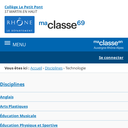
Panneau de gestion des cookies
Collège Le Petit Pont
Menu de la rubrique
Contenu
ST MARTIN EN HAUT
MENU
Se connecter
Vous êtes ici :
Accueil
›
Disciplines
›
Technologie
Disciplines
Anglais
Arts Plastiques
Éducation Musicale
Éducation Physique et Sportive