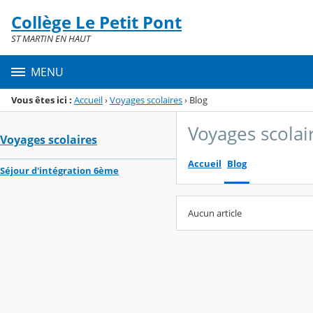
Panneau de gestion des cookies
Collège Le Petit Pont
Menu de la rubrique
Contenu
ST MARTIN EN HAUT
MENU
Vous êtes ici :
Accueil
›
Voyages scolaires
›
Blog
Voyages scolai
Voyages scolaires
Accueil
Blog
Séjour d'intégration 6ème
Aucun article